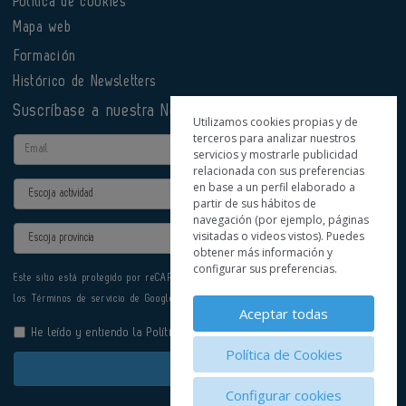
Política de cookies
Mapa web
Formación
Histórico de Newsletters
Suscríbase a nuestra Newsletter
Utilizamos cookies propias y de
terceros para analizar nuestros
Email
servicios y mostrarle publicidad
relacionada con sus preferencias
en base a un perfil elaborado a
Actividad
partir de sus hábitos de
navegación (por ejemplo, páginas
Provincia
visitadas o videos vistos). Puedes
obtener más información y
configurar sus preferencias.
Este sitio está protegido por reCAPTCHA y se aplican la
Política de privacidad
y
los
Términos de servicio
de Google.
Aceptar todas
He leído y entiendo la
Política de Privacidad
Política de Cookies
Enviar
Configurar cookies