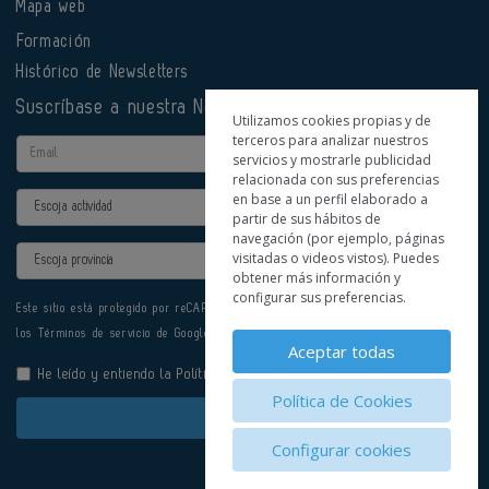
Mapa web
Formación
Histórico de Newsletters
Suscríbase a nuestra Newsletter
Utilizamos cookies propias y de
terceros para analizar nuestros
Email
servicios y mostrarle publicidad
relacionada con sus preferencias
en base a un perfil elaborado a
Actividad
partir de sus hábitos de
navegación (por ejemplo, páginas
Provincia
visitadas o videos vistos). Puedes
obtener más información y
configurar sus preferencias.
Este sitio está protegido por reCAPTCHA y se aplican la
Política de privacidad
y
los
Términos de servicio
de Google.
Aceptar todas
He leído y entiendo la
Política de Privacidad
Política de Cookies
Enviar
Configurar cookies