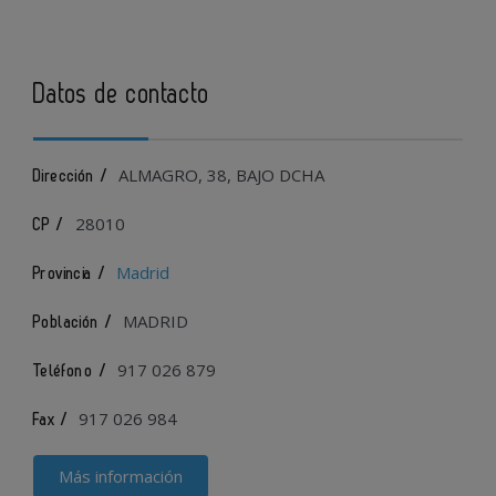
Datos de contacto
ALMAGRO, 38, BAJO DCHA
Dirección /
28010
CP /
Madrid
Provincia /
MADRID
Población /
917 026 879
Teléfono /
917 026 984
Fax /
Más información