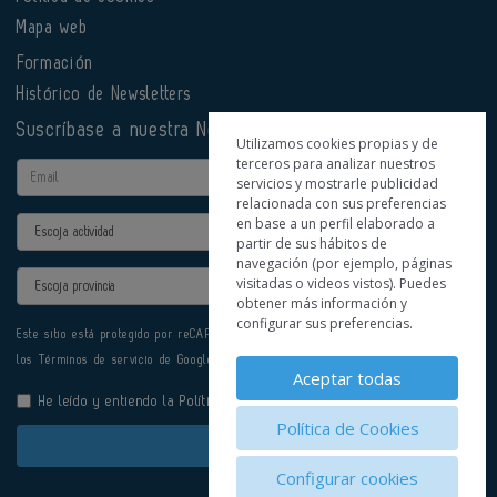
Mapa web
Formación
Histórico de Newsletters
Suscríbase a nuestra Newsletter
Utilizamos cookies propias y de
terceros para analizar nuestros
Email
servicios y mostrarle publicidad
relacionada con sus preferencias
en base a un perfil elaborado a
Actividad
partir de sus hábitos de
navegación (por ejemplo, páginas
Provincia
visitadas o videos vistos). Puedes
obtener más información y
configurar sus preferencias.
Este sitio está protegido por reCAPTCHA y se aplican la
Política de privacidad
y
los
Términos de servicio
de Google.
Aceptar todas
He leído y entiendo la
Política de Privacidad
Política de Cookies
Enviar
Configurar cookies