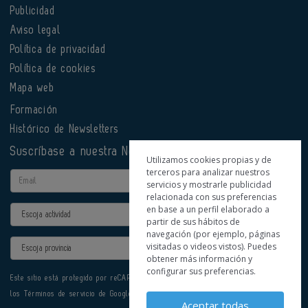
Publicidad
Aviso legal
Política de privacidad
Política de cookies
Mapa web
Formación
Histórico de Newsletters
Suscríbase a nuestra Newsletter
Utilizamos cookies propias y de
terceros para analizar nuestros
Email
servicios y mostrarle publicidad
relacionada con sus preferencias
en base a un perfil elaborado a
Actividad
partir de sus hábitos de
navegación (por ejemplo, páginas
Provincia
visitadas o videos vistos). Puedes
obtener más información y
configurar sus preferencias.
Este sitio está protegido por reCAPTCHA y se aplican la
Política de privacidad
y
los
Términos de servicio
de Google.
Aceptar todas