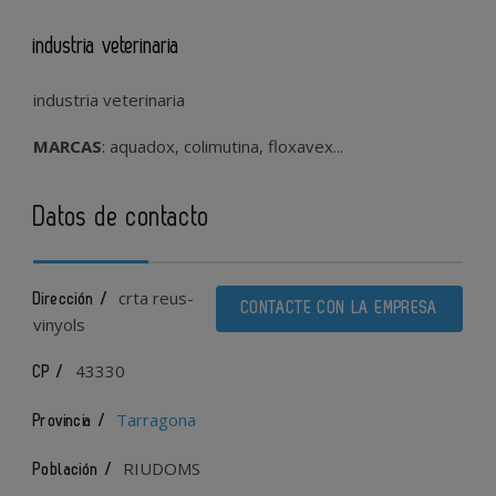
industria veterinaria
industria veterinaria
MARCAS
: aquadox, colimutina, floxavex...
Datos de contacto
crta reus-
Dirección /
CONTACTE CON LA EMPRESA
vinyols
43330
CP /
Tarragona
Provincia /
RIUDOMS
Población /