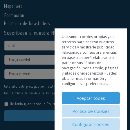
Mapa web
Formación
Histórico de Newsletters
Suscríbase a nuestra Newsletter
Utilizamos cookies propias y de
terceros para analizar nuestros
Email
servicios y mostrarle publicidad
relacionada con sus preferencias
en base a un perfil elaborado a
Actividad
partir de sus hábitos de
navegación (por ejemplo, páginas
Provincia
visitadas o videos vistos). Puedes
obtener más información y
configurar sus preferencias.
Este sitio está protegido por reCAPTCHA y se aplican la
Política de privacidad
y
los
Términos de servicio
de Google.
Aceptar todas
He leído y entiendo la
Política de Privacidad
Política de Cookies
Enviar
Configurar cookies