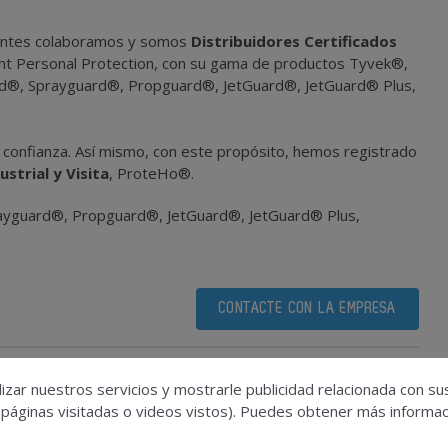
lientes colaboramos y somos
Distribuidores Certificados
ont Personal Protection, con su gama de productos Tyvek®,
rd®, Sprayguard®, Propguard®, JetGuard®, JetGuard® Plus,
confianza. Así mismo, con este propósito, hemos registrado
strial y Visita
, ProteHo®.
ayguard®, Propguard®, JetGuard®, JetGuard® Plus,
CONTACTE CON LA EMPRESA
izar nuestros servicios y mostrarle publicidad relacionada con su
https://www.google.es/maps/place/Ramos+Servicios+Tecn
 páginas visitadas o videos vistos). Puedes obtener más informaci