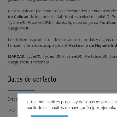
Para satisfacer plenamente las necesidades de nuestros c
de Calidad
de los mejores fabricantes a nivel mundial: DuP
Tychem®, Proshield®.E Indutex, Spa con su gama PartiGua
Gasguard®.
Le ofrecemos productos de marcas reconocidas y dignas de 
también una marca propia para el
Vestuario de Higiene Indu
MARCAS
: Tyvek®, Tychem®, Proshield®, PartiGuard®, Spr
Gasguard®, Proteho®
Datos de contacto
Calle Campos Ibañez, 26
Dirección /
Utilizamos cookies propias y de terceros para anal
partir de sus hábitos de navegación (por ejemplo,
28021
CP /