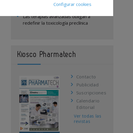
prácticas en la seguridad de los
Configurar cookies
medicamentos
Las terapias avanzadas obligan a
redefinir la toxicología preclínica
Kiosco Pharmatech
Contacto
Publicidad
Suscripciones
Calendario
Editorial
Ver todas las
revistas