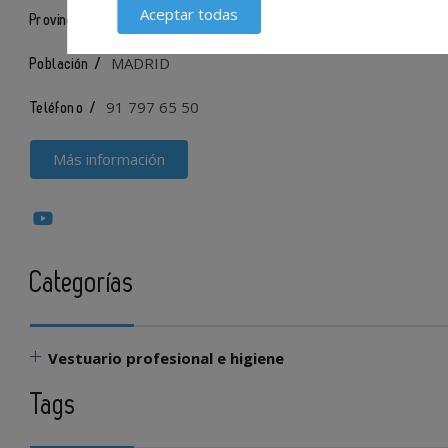
Aceptar todas
Madrid
Provincia /
MADRID
Población /
91 797 65 50
Teléfono /
Más información
Categorías
Vestuario profesional e higiene
Tags