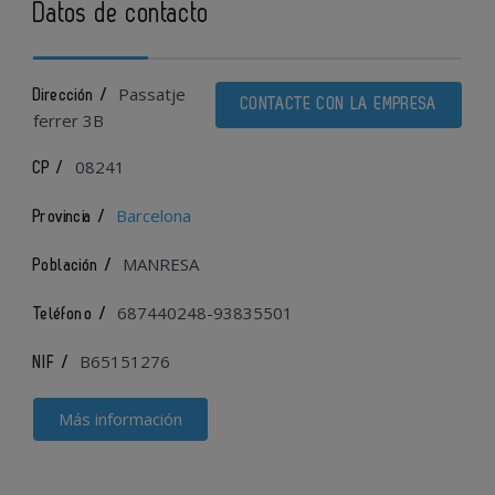
Datos de contacto
Passatje
Dirección /
CONTACTE CON LA EMPRESA
ferrer 3B
08241
CP /
Barcelona
Provincia /
MANRESA
Población /
687440248-93835501
Teléfono /
B65151276
NIF /
Más información