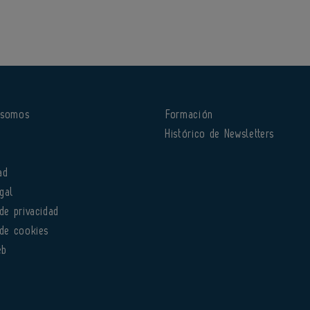
 somos
Formación
o
Histórico de Newsletters
ad
gal
 de privacidad
 de cookies
eb