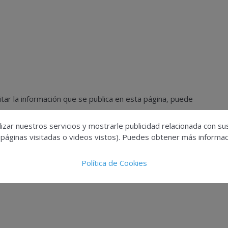
tar la información que se publica en esta página, puede
izar nuestros servicios y mostrarle publicidad relacionada con su
 páginas visitadas o videos vistos). Puedes obtener más informaci
nos a través de
phempresas@infoedita.es
.
Política de Cookies