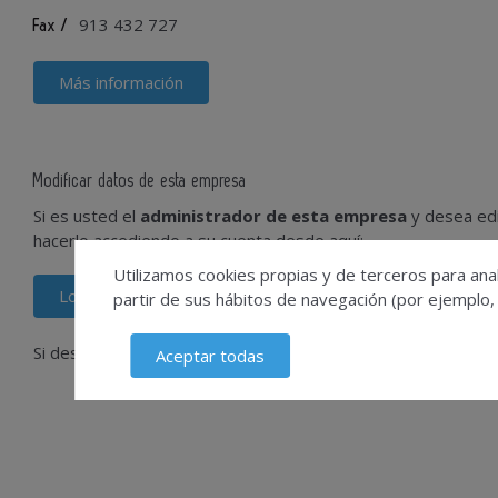
913 432 727
Fax /
Más información
Modificar datos de esta empresa
Si es usted el
administrador de esta empresa
y desea edi
hacerlo accediendo a su cuenta desde aquí:
Utilizamos cookies propias y de terceros para anal
Login usuario
partir de sus hábitos de navegación (por ejemplo,
Si desconoce el usuario que gestiona su empresa, contácte
Aceptar todas