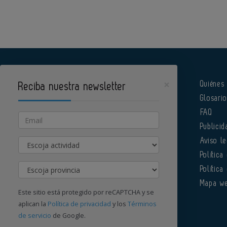
×
Quiénes
Reciba nuestra newsletter
Glosari
Pharmatech es un portal de Infoedita
FAQ
Email
Publicid
Actividad
Aviso le
Política
Provincia
Política
Órgano institucional de la AEFI
Mapa w
Este sitio está protegido por reCAPTCHA y se
aplican la
Política de privacidad
y los
Términos
de servicio
de Google.
Contacte con nosotros