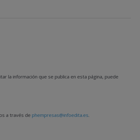
tar la información que se publica en esta página, puede
nos a través de
phempresas@infoedita.es
.