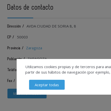
Datos de contacto
AVDA CIUDAD DE SORIA 8, 8
Dirección /
50003
CP /
Zaragoza
Provincia /
ZARAGOZA
Población /
Utilizamos cookies propias y de terceros para anal
646789538
Teléfono /
partir de sus hábitos de navegación (por ejemplo,
646789538
Fax /
Aceptar todas
Más información