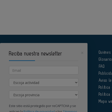
×
Quiénes
Reciba nuestra newsletter
Glosari
Pharmatech es un portal de Infoedita
FAQ
Email
Publicid
Actividad
Aviso le
Política
Provincia
Política
Órgano institucional de la AEFI
Mapa w
Este sitio está protegido por reCAPTCHA y se
aplican la
Política de privacidad
y los
Términos