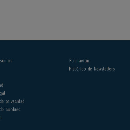
 somos
Formación
o
Histórico de Newsletters
ad
gal
 de privacidad
 de cookies
eb