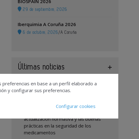
BIOSPAIN 2026
29 de septiembre, 2026
Iberquimia A Coruña 2026
6 de octubre, 2026
/
A Coruña
Últimas noticias
s preferencias en base a un perfil elaborado a
La séptima edición de los Premios UNO
ón y configurar sus preferencias.
reunirá en Logistics & Automation a los
líderes de la logística nacional
Configurar cookies
FarmacovigilanciaForum analizará la
actualización normativa y las buenas
prácticas en la seguridad de los
medicamentos