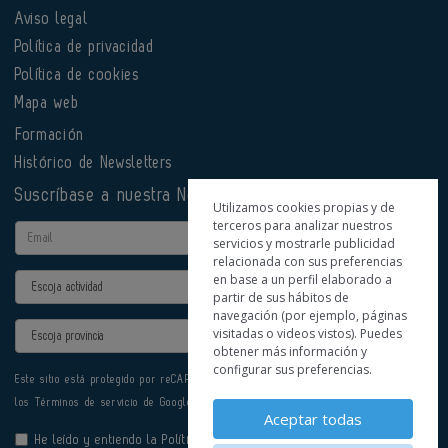
Aviso legal
Política de privacidad
Política de cookies
Mapa web
Formación
Histórico de Newsletters
Suscríbase a nuestra Newsletter
Utilizamos cookies propias y de
terceros para analizar nuestros
Email
servicios y mostrarle publicidad
relacionada con sus preferencias
en base a un perfil elaborado a
Actividad
partir de sus hábitos de
navegación (por ejemplo, páginas
Provincia
visitadas o videos vistos). Puedes
obtener más información y
configurar sus preferencias.
Este sitio está protegido por reCAPTCHA y se aplican la
Política de privacidad
y
los
Términos de servicio
de Google.
Aceptar todas
He leído y entiendo la
Política de Privacidad