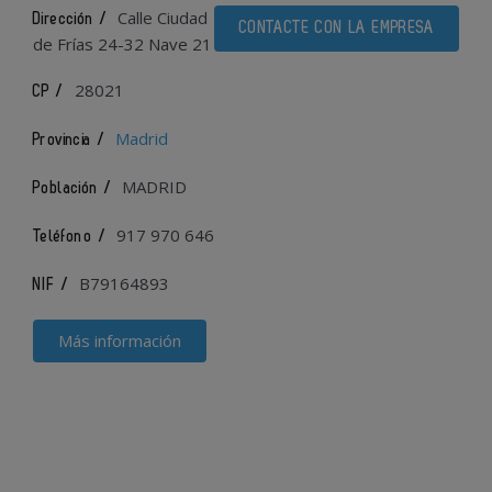
Calle Ciudad
Dirección /
CONTACTE CON LA EMPRESA
de Frías 24-32 Nave 21
28021
CP /
Madrid
Provincia /
MADRID
Población /
917 970 646
Teléfono /
B79164893
NIF /
Más información