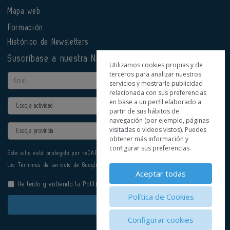
Mapa web
Formación
Histórico de Newsletters
Suscríbase a nuestra Newsletter
Utilizamos cookies propias y de
terceros para analizar nuestros
Email
servicios y mostrarle publicidad
relacionada con sus preferencias
en base a un perfil elaborado a
Actividad
partir de sus hábitos de
navegación (por ejemplo, páginas
Provincia
visitadas o videos vistos). Puedes
obtener más información y
configurar sus preferencias.
Este sitio está protegido por reCAPTCHA y se aplican la
Política de privacidad
y
los
Términos de servicio
de Google.
Aceptar todas
He leído y entiendo la
Política de Privacidad
Política de Cookies
Enviar
Configurar cookies