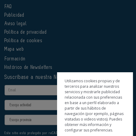
FAQ
Publicidad
Aviso legal
Política de privacidad
Política de cookies
Mapa web
Formación
Histórico de Newsletters
Suscríbase a nuestra Newsletter
Utilizamos cookies propias y de
terceros para analizar nuestros
Email
servicios y mostrarle publicidad
relacionada con sus preferencias
en base a un perfil elaborado a
Actividad
partir de sus hábitos de
navegación (por ejemplo, páginas
Provincia
visitadas o videos vistos). Puedes
obtener más información y
configurar sus preferencias.
Este sitio está protegido por reCAPTCHA y se aplican la
Política de privacidad
y