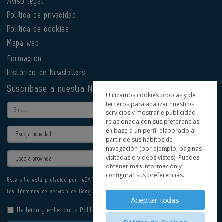
Aviso legal
Política de privacidad
Política de cookies
Mapa web
Formación
Histórico de Newsletters
Suscríbase a nuestra Newsletter
Utilizamos cookies propias y de
terceros para analizar nuestros
Email
servicios y mostrarle publicidad
relacionada con sus preferencias
en base a un perfil elaborado a
Actividad
partir de sus hábitos de
navegación (por ejemplo, páginas
Provincia
visitadas o videos vistos). Puedes
obtener más información y
configurar sus preferencias.
Este sitio está protegido por reCAPTCHA y se aplican la
Política de privacidad
y
los
Términos de servicio
de Google.
Aceptar todas
He leído y entiendo la
Política de Privacidad