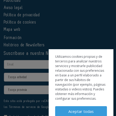
Publicidad
Aviso legal
Política de privacidad
Política de cookies
Mapa web
Formación
Histórico de Newsletters
Suscríbase a nuestra Newsletter
Utilizamos cookies propias y de
terceros para analizar nuestros
Email
servicios y mostrarle publicidad
relacionada con sus preferencias
en base a un perfil elaborado a
Actividad
partir de sus hábitos de
navegación (por ejemplo, páginas
Provincia
visitadas o videos vistos). Puedes
obtener más información y
configurar sus preferencias.
Este sitio está protegido por reCAPTCHA y se aplican la
Política de privacidad
y
los
Términos de servicio
de Google.
Aceptar todas